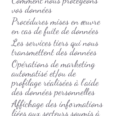
Comment nous protégeons
vos données
Procédures mises en œuvre
en cas de fuite de données
Les services tiers qui nous
transmettent des données
Opérations de marketing
automatisé et/ou de
profilage réalisées à l’aide
des données personnelles
Affichage des informations
liées aux secteurs soumis à