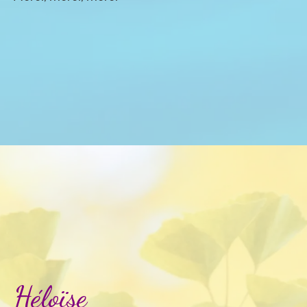
Héloïse