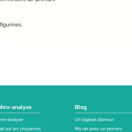
figurines.
hro-analyse
Blog
hro-analyse
Un logiciel d’amour
ail sur les croyances
Ma vie avec un pervers