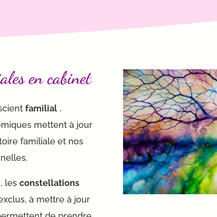
iales en cabinet
nscient
familial
,
émiques mettent
à jour
oire familiale et nos
nnelles.
, les
constellations
exclus, à mettre à jour
 permettent de prendre