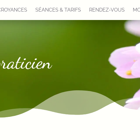
CROYANCES
SÉANCES & TARIFS
RENDEZ-VOUS
MO
raticien