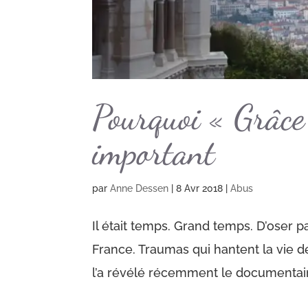
Pourquoi « Grâce
important
par
Anne Dessen
|
8 Avr 2018
|
Abus
Il était temps. Grand temps. D’oser p
France. Traumas qui hantent la vie
l’a révélé récemment le documentaire 