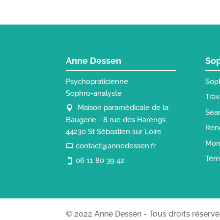
Anne Dessen
Sop
Psychopraticienne
Sop
Sophro-analyste
Trav
Maison paramédicale de la
Séan
Baugerie - 8 rue des Harengs
Ren
44230 St Sébastien sur Loire
Mon
contact@annedessen.fr
Tém
06 11 80 39 42
© 2022 Anne Dessen - Tous droits réservé